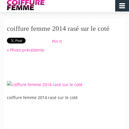
coiffure femme 2014 rasé sur le coté
Pin It
« Photo précédente
coiffure femme 2014 rasé sur le coté